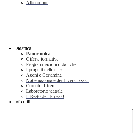
Albo online
Didattica
Panoramica
Offerta formativa
Programmazioni didattiche
I progetti delle classi
Agoni e Certamina
Notte nazionale dei Licei Classici
Coro del Liceo
Laboratorio teatrale
Il Rest0 dell'Ernest0
Info utili