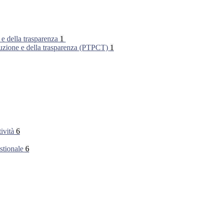
 e della trasparenza
1
rruzione e della trasparenza (PTPCT)
1
tività
6
stionale
6