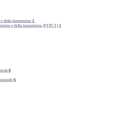
 e della trasparenza
1
rruzione e della trasparenza (PTPCT)
1
tività
6
stionale
6