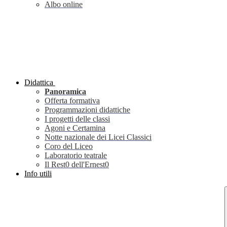
Albo online
Didattica
Panoramica
Offerta formativa
Programmazioni didattiche
I progetti delle classi
Agoni e Certamina
Notte nazionale dei Licei Classici
Coro del Liceo
Laboratorio teatrale
Il Rest0 dell'Ernest0
Info utili