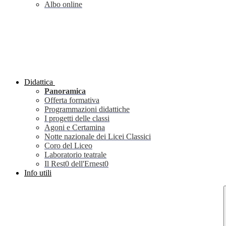
Albo online
Didattica
Panoramica
Offerta formativa
Programmazioni didattiche
I progetti delle classi
Agoni e Certamina
Notte nazionale dei Licei Classici
Coro del Liceo
Laboratorio teatrale
Il Rest0 dell'Ernest0
Info utili