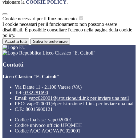
visionare la
COOKIE POLICY
.
Cookie necessari per il funzionamento
I cookie necessari per il funzionamento non possono essere
disabilitati. È possibile consultare l'elenco nella pagina della cookie
policy.
Accetta tutti
Salva le preferenze
Liceo Classico "E. Cairoli"
Contatti
Liceo Classico "E. Cairoli"
Via Dante 11 - 21100 Varese (VA)
Tel:
0332281690
Email:
vapc020001@istruzione.it
Link per inviare una mail
PEC:
vapc020001@pec.istruzione.it
Link per inviare una mail
C.F.: 80015900121
Codice Ipa istsc_vapc020001
Codice univoco ufficio UFQMEH
Codice AOO AOOVAPC020001