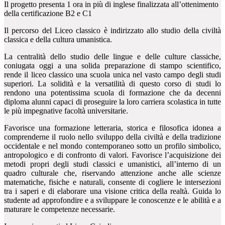
Il progetto presenta 1 ora in più di inglese finalizzata all’ottenimento
della certificazione B2 e C1
Il percorso del Liceo classico è indirizzato allo studio della civiltà
classica e della cultura umanistica.
La centralità dello studio delle lingue e delle culture classiche,
coniugata oggi a una solida preparazione di stampo scientifico,
rende il liceo classico una scuola unica nel vasto campo degli studi
superiori. La solidità e la versatilità di questo corso di studi lo
rendono una potentissima scuola di formazione che da decenni
diploma alunni capaci di proseguire la loro carriera scolastica in tutte
le più impegnative facoltà universitarie.
Favorisce una formazione letteraria, storica e filosofica idonea a
comprenderne il ruolo nello sviluppo della civiltà e della tradizione
occidentale e nel mondo contemporaneo sotto un profilo simbolico,
antropologico e di confronto di valori. Favorisce l’acquisizione dei
metodi propri degli studi classici e umanistici, all’interno di un
quadro culturale che, riservando attenzione anche alle scienze
matematiche, fisiche e naturali, consente di cogliere le intersezioni
tra i saperi e di elaborare una visione critica della realtà. Guida lo
studente ad approfondire e a sviluppare le conoscenze e le abilità e a
maturare le competenze necessarie.