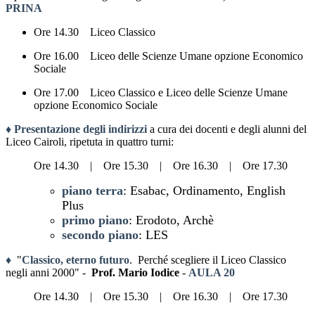
PRINA
Ore 14.30 Liceo Classico
Ore 16.00 Liceo delle Scienze Umane opzione Economico
Sociale
Ore 17.00 Liceo Classico e Liceo delle Scienze Umane
opzione Economico Sociale
♦ Presentazione degli indirizzi
a cura dei docenti e degli alunni del
Liceo Cairoli, ripetuta in quattro turni:
Ore 14.30 |
Ore 15.30 |
Ore 16.30 |
Ore 17.30
piano terra
: Esabac, Ordinamento, English
Plus
primo piano
: Erodoto, Archè
secondo piano
: LES
♦
"
Classico, eterno futuro
.
Perché scegliere il Liceo Classico
negli anni 2000" -
Prof. Mario Iodice
-
AULA 20
Ore 14.30 |
Ore 15.30 |
Ore 16.30 |
Ore 17.30