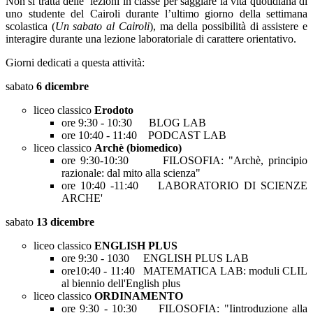
Non si tratta delle lezioni in classe per saggiare la vita quotidiana di
uno studente del Cairoli durante l’ultimo giorno della settimana
scolastica (
Un sabato al Cairoli
), ma della possibilità di assistere e
interagire durante una lezione laboratoriale di carattere orientativo.
Giorni dedicati a questa attività:
sabato
6 dicembre
liceo classico
Erodoto
ore 9:30 - 10:30 BLOG LAB
ore 10:40 - 11:40 PODCAST LAB
liceo classico
Archè (biomedico)
ore 9:30-10:30 FILOSOFIA: "Archè, principio
razionale: dal mito alla scienza"
ore 10:40 -11:40 LABORATORIO DI SCIENZE
ARCHE'
sabato
13 dicembre
liceo classico
ENGLISH PLUS
ore 9:30 - 1030 ENGLISH PLUS LAB
ore10:40 - 11:40 MATEMATICA LAB: moduli CLIL
al biennio dell'English plus
liceo classico
ORDINAMENTO
ore 9:30 - 10:30 FILOSOFIA: "Iintroduzione alla