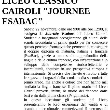
LICEO CLASSICO
CAIROLI "JOURNEE
ESABAC"
Sabato 22 novembre, dalle ore 9:00 alle ore 12:00, si
svolgerà la
Journée Esabac
del Liceo Cairoli.
Studenti e insegnanti accoglieranno gli alunni della
scuola secondaria di primo grado per far conoscere
questo percorso formativo che permette di conseguire
il doppio diploma di maturità, italiana e francese
(EsaBac), grazie a uno studio approfondito della
lingua e delle cultura francese, con un'attenzione allo
sviluppo delle competenze storico-letterarie e
interculturali, acquisite in una prospettiva europea e
internazionale. Si precisa che l'invito è rivolto a tutte
le ragazze e i ragazzi della scuola media secondaria di
primo grado, ma anche a coloro che non hanno mai
studiato la lingua francese. Il piano orario del Liceo
Cairoli prevede, infatti, lo studio del francese dalle
basi e sin dalla prima classe (IV ginnasio).
In questa occasione gli studenti del Liceo
presenteranno le loro esperienze dei viaggi e di
scambio interculturale, caratterizzanti il percorso di