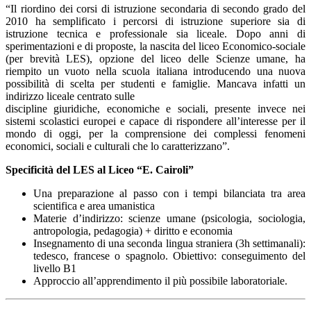
“Il riordino dei corsi di istruzione secondaria di secondo grado del
2010 ha semplificato i percorsi di
istruzione superiore sia di
istruzione tecnica e professionale sia liceale. Dopo anni di
sperimentazioni e di proposte, la nascita del liceo Economico-sociale
(per brevità LES), opzione
del liceo delle Scienze umane, ha
riempito un vuoto nella scuola italiana introducendo una nuova
possibilità di scelta per studenti e famiglie. Mancava infatti un
indirizzo liceale centrato sulle
discipline giuridiche, economiche e sociali, presente invece nei
sistemi scolastici europei e capace
di rispondere all’interesse per il
mondo di oggi, per la comprensione dei complessi fenomeni
economici, sociali e culturali che lo caratterizzano”.
Specificità del LES al Liceo “E. Cairoli”
Una preparazione al passo con i tempi bilanciata tra area
scientifica e area umanistica
Materie d’indirizzo: scienze umane (psicologia, sociologia,
antropologia, pedagogia) +
diritto e economia
Insegnamento di una seconda lingua straniera (3h settimanali):
tedesco, francese o spagnolo.
Obiettivo: conseguimento del
livello B1
Approccio all’apprendimento il più possibile laboratoriale
.