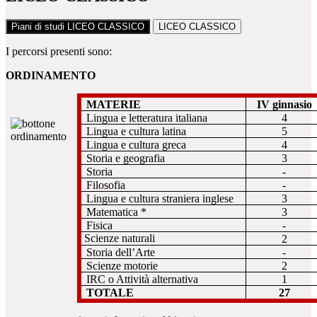
Piani di studi LICEO CLASSICO
LICEO CLASSICO
I percorsi presenti sono:
ORDINAMENTO
MATERIE
IV ginnasio
Lingua e letteratura italiana
4
Lingua e cultura latina
5
Lingua e cultura greca
4
Storia e geografia
3
Storia
-
Filosofia
-
Lingua e cultura straniera inglese
3
Matematica *
3
Fisica
-
Scienze naturali
2
Storia dell’Arte
-
Scienze motorie
2
IRC o Attività alternativa
1
TOTALE
27