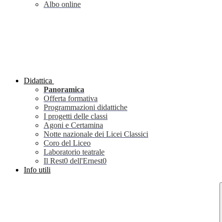
Albo online
Didattica
Panoramica
Offerta formativa
Programmazioni didattiche
I progetti delle classi
Agoni e Certamina
Notte nazionale dei Licei Classici
Coro del Liceo
Laboratorio teatrale
Il Rest0 dell'Ernest0
Info utili