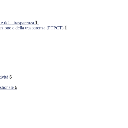
 e della trasparenza
1
rruzione e della trasparenza (PTPCT)
1
tività
6
stionale
6