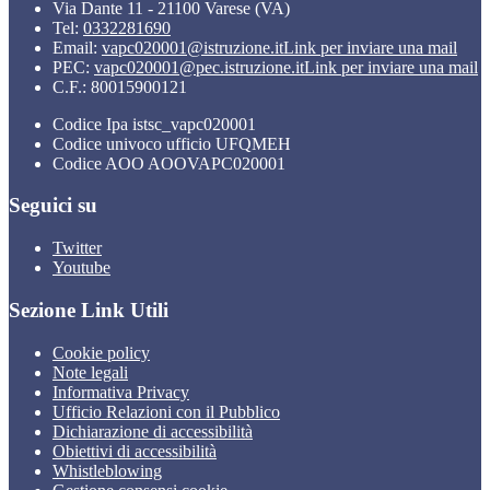
Via Dante 11 - 21100 Varese (VA)
Tel:
0332281690
Email:
vapc020001@istruzione.it
Link per inviare una mail
PEC:
vapc020001@pec.istruzione.it
Link per inviare una mail
C.F.: 80015900121
Codice Ipa istsc_vapc020001
Codice univoco ufficio UFQMEH
Codice AOO AOOVAPC020001
Seguici su
Twitter
Youtube
Sezione Link Utili
Cookie policy
Note legali
Informativa Privacy
Ufficio Relazioni con il Pubblico
Dichiarazione di accessibilità
Obiettivi di accessibilità
Whistleblowing