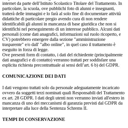
internet da parte dell’Istituto Scolastico Titolare del Trattamento. In
particolare, la scuola, ove pubblichi foto di alunni e insegnanti,
tratterà delle immagini e lo farà al solo fine di documentare attività
didattiche di particolare pregio avendo cura di non rendere
identificabili gli alunni in mancanza di base giuridica che non si
identifichi nel perseguimento di un interesse pubblico. Alcuni dati
personali (come dati anagrafici, informazioni sul ruolo ricoperto, e
CV) potrebbero emergere dalla sezione "amministrazione
trasparente" e/o dall' "albo online", in quel caso il trattamento è
eseguito in forza di legge.
Ove presenti form di contatto, i dati del richiedente (principalmente
dati anagrafici e di contatto) verranno trattati per soddisfare una
esplicita richiesta precontrattuale ai sensi dell’art. 6 b) del GDPR.
COMUNICAZIONE DEI DATI
I dati vengono trattati solo da personale adeguatamente incaricato
ovvero da soggetti terzi nominati quali Responsabili del Trattamento
ex art. 28 GDPR. I dati degli utenti non verranno inviati all'estero in
mancanza di uno dei meccanismi di garanzia previsti dal GDPR da
interpretare alla luce della Sentenza Schrems II.
TEMPI DI CONSERVAZIONE