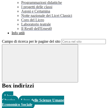
Programmazioni didattiche
I progetti delle classi
Agoni e Certamina
Notte nazionale dei Licei Classici
Coro del Liceo
Laboratorio teatrale
Il Rest0 dell'Ernest0
Info utili
Campo di ricerca per le pagine del sito
Box indirizzi
Liceo
Classico
Liceo delle Scienze Umane
Economico Sociale