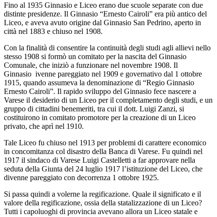
Fino al 1935 Ginnasio e Liceo erano due scuole separate con due
distinte presidenze. Il Ginnasio “Ernesto Cairoli” era più antico del
Liceo, e aveva avuto origine dal Ginnasio San Pedrino, aperto in
città nel 1883 e chiuso nel 1908.
Con la finalità di consentire la continuità degli studi agli allievi nello
stesso 1908 si formò un comitato per la nascita del Ginnasio
Comunale, che iniziò a funzionare nel novembre 1908. Il
Ginnasio
ivenne pareggiato nel 1909 e governativo dal 1 ottobre
1915, quando assumeva la denominazione di “Regio Ginnasio
Ernesto Cairoli”. Il rapido sviluppo del Ginnasio fece nascere a
Varese il desiderio di un Liceo per il completamento degli studi, e un
gruppo di cittadini benemeriti, tra cui il dott. Luigi Zanzi, si
costituirono in comitato promotore per la creazione di un Liceo
privato, che aprì nel 1910.
Tale Liceo fu chiuso nel 1913 per problemi di carattere economico
in concomitanza col disastro della Banca di Varese. Fu quindi nel
1917 il sindaco di Varese Luigi Castelletti a far approvare nella
seduta della Giunta del 24 luglio 1917 l’istituzione del Liceo, che
divenne pareggiato con decorrenza 1 ottobre 1925.
Si passa quindi a volerne la regificazione. Quale il significato e il
valore della regificazione, ossia della statalizzazione di un Liceo?
Tutti i capoluoghi di provincia avevano allora un Liceo statale e