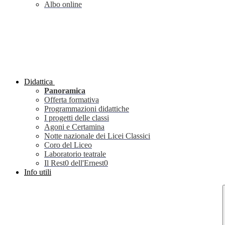
Albo online
Didattica
Panoramica
Offerta formativa
Programmazioni didattiche
I progetti delle classi
Agoni e Certamina
Notte nazionale dei Licei Classici
Coro del Liceo
Laboratorio teatrale
Il Rest0 dell'Ernest0
Info utili