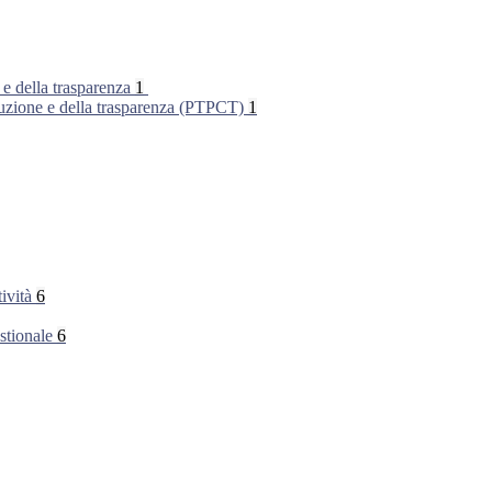
 e della trasparenza
1
rruzione e della trasparenza (PTPCT)
1
tività
6
stionale
6