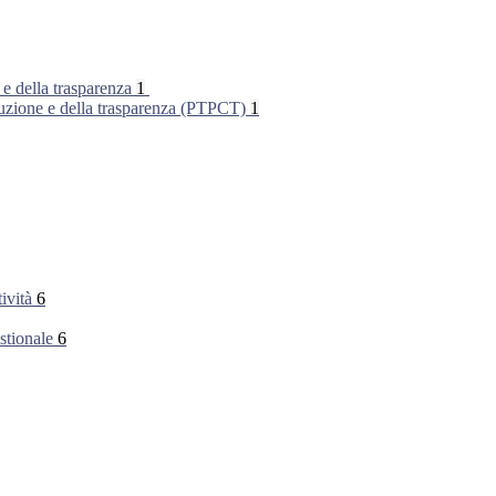
 e della trasparenza
1
rruzione e della trasparenza (PTPCT)
1
tività
6
stionale
6