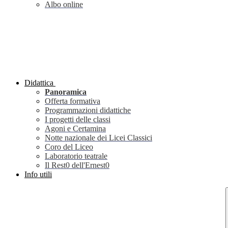
Albo online
Didattica
Panoramica
Offerta formativa
Programmazioni didattiche
I progetti delle classi
Agoni e Certamina
Notte nazionale dei Licei Classici
Coro del Liceo
Laboratorio teatrale
Il Rest0 dell'Ernest0
Info utili