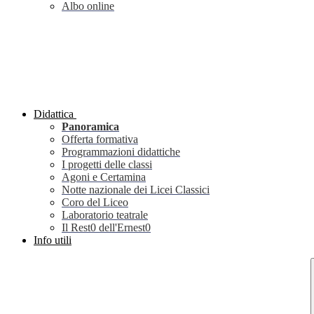
Albo online
Didattica
Panoramica
Offerta formativa
Programmazioni didattiche
I progetti delle classi
Agoni e Certamina
Notte nazionale dei Licei Classici
Coro del Liceo
Laboratorio teatrale
Il Rest0 dell'Ernest0
Info utili