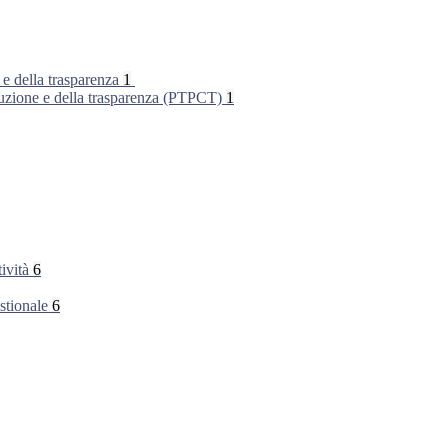
 e della trasparenza
1
rruzione e della trasparenza (PTPCT)
1
tività
6
stionale
6