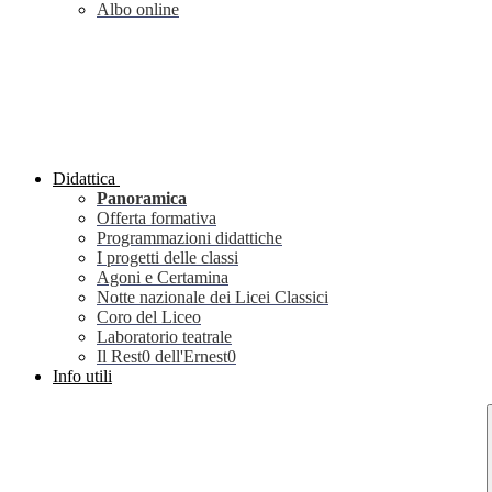
Albo online
Didattica
Panoramica
Offerta formativa
Programmazioni didattiche
I progetti delle classi
Agoni e Certamina
Notte nazionale dei Licei Classici
Coro del Liceo
Laboratorio teatrale
Il Rest0 dell'Ernest0
Info utili