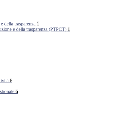
 e della trasparenza
1
rruzione e della trasparenza (PTPCT)
1
tività
6
stionale
6