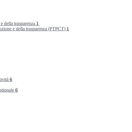
 e della trasparenza
1
rruzione e della trasparenza (PTPCT)
1
tività
6
stionale
6