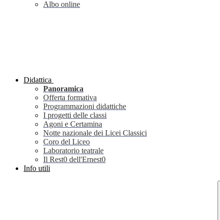
Albo online
Didattica
Panoramica
Offerta formativa
Programmazioni didattiche
I progetti delle classi
Agoni e Certamina
Notte nazionale dei Licei Classici
Coro del Liceo
Laboratorio teatrale
Il Rest0 dell'Ernest0
Info utili