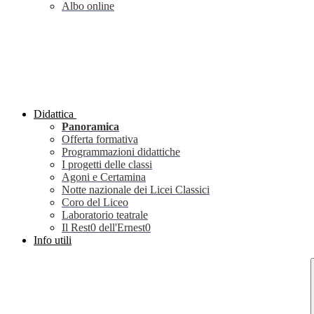
Albo online
Didattica
Panoramica
Offerta formativa
Programmazioni didattiche
I progetti delle classi
Agoni e Certamina
Notte nazionale dei Licei Classici
Coro del Liceo
Laboratorio teatrale
Il Rest0 dell'Ernest0
Info utili