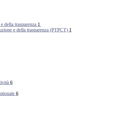
 e della trasparenza
1
rruzione e della trasparenza (PTPCT)
1
tività
6
stionale
6