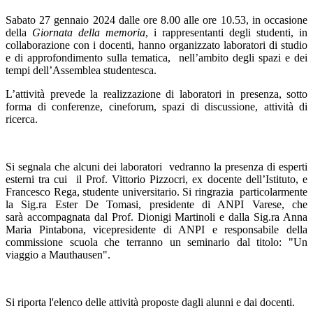
Sabato 27 gennaio 2024
dalle ore 8.00 alle ore 10.53, i
n occasione
della
Giornata della memoria
, i
rappresentanti degli studenti, in
collaborazione con i docenti, hanno organizzato laboratori di studio
e di approfondimento sulla tematica, nell’ambito degli spazi e dei
tempi dell’Assemblea studentesca.
L’attività prevede la realizzazione di laboratori in presenza, sotto
forma di conferenze, cineforum, spazi di discussione, attività di
ricerca.
p
Si segnala che alcuni dei laboratori vedranno la presenza di esperti
esterni tra cui
il Prof. Vittorio Pizzocri, ex docente dell’Istituto, e
Francesco Rega, studente universitario. S
i ringrazia particolarmente
la Sig.ra Ester De Tomasi
, presidente di ANPI Varese, che
sarà
accompagnata dal Prof. Dionigi Martinoli e dalla Sig.ra Anna
Maria Pintabona, vicepresidente di ANPI e responsabile della
commissione scuola che terranno un seminario dal titolo: "Un
viaggio a Mauthausen".
p
Si riporta l'elenco delle attività proposte dagli alunni e dai docenti.