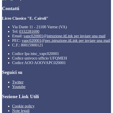
Contatti
Liceo Classico "E. Cairoli"
Via Dante 11 - 21100 Varese (VA)
Tel:
0332281690
Email:
vapc020001@istruzione.it
Link per inviare una mail
PEC:
vapc020001@pec.istruzione.it
Link per inviare una mail
C.F.: 80015900121
Codice Ipa istsc_vapc020001
Codice univoco ufficio UFQMEH
Codice AOO AOOVAPC020001
Seguici su
Twitter
Youtube
Sezione Link Utili
Cookie policy
Note legali