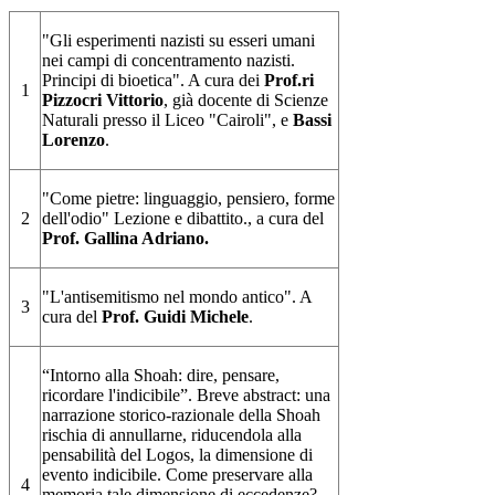
"Gli esperimenti nazisti su esseri umani
nei campi di concentramento nazisti.
Principi di bioetica". A cura dei
Prof.ri
1
Pizzocri Vittorio
, già docente di Scienze
Naturali presso il Liceo "Cairoli", e
Bassi
Lorenzo
.
"Come pietre: linguaggio, pensiero, forme
2
dell'odio" Lezione e dibattito., a cura del
Prof. Gallina Adriano.
"L'antisemitismo nel mondo antico". A
3
cura del
Prof. Guidi Michele
.
“Intorno alla Shoah: dire, pensare,
ricordare l'indicibile”. Breve abstract: una
narrazione storico-razionale della Shoah
rischia di annullarne, riducendola alla
pensabilità del Logos, la dimensione di
evento indicibile. Come preservare alla
4
memoria tale dimensione di eccedenze?