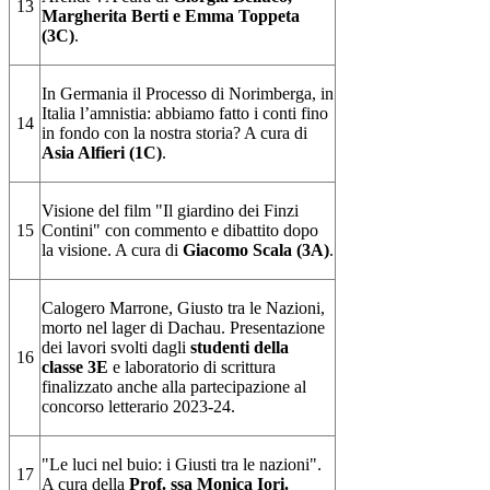
13
Margherita Berti e Emma Toppeta
(3C)
.
In Germania il Processo di Norimberga, in
Italia l’amnistia: abbiamo fatto i conti fino
14
in fondo con la nostra storia?
A cura di
Asia Alfieri (1C)
.
Visione del film "Il giardino dei Finzi
15
Contini" con commento e dibattito dopo
la visione. A cura di
Giacomo Scala (3A)
.
Calogero Marrone, Giusto tra le Nazioni,
morto nel lager di Dachau. Presentazione
dei lavori svolti dagli
studenti della
16
classe 3E
e laboratorio di scrittura
finalizzato anche alla partecipazione al
concorso letterario 2023-24.
"Le luci nel buio: i Giusti tra le nazioni".
17
A cura della
Prof. ssa Monica Iori.