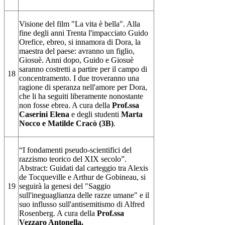
Visione del film "La vita è bella". Alla
fine degli anni Trenta l'impacciato Guido
Orefice, ebreo, si innamora di Dora, la
maestra del paese: avranno un figlio,
Giosuè. Anni dopo, Guido e Giosuè
saranno costretti a partire per il campo di
18
concentramento. I due troveranno una
ragione di speranza nell'amore per Dora,
che li ha seguiti liberamente nonostante
non fosse ebrea. A cura della
Prof.ssa
Caserini Elena
e degli studenti
Marta
Nocco e Matilde Cracò (3B)
.
“I fondamenti pseudo-scientifici del
razzismo teorico del XIX secolo”.
Abstract: Guidati dal carteggio tra Alexis
de Tocqueville e Arthur de Gobineau, si
19
seguirà la genesi del "Saggio
sull'ineguaglianza delle razze umane" e il
suo influsso sull'antisemitismo di Alfred
Rosenberg. A cura della
Prof.ssa
Vezzaro Antonella.