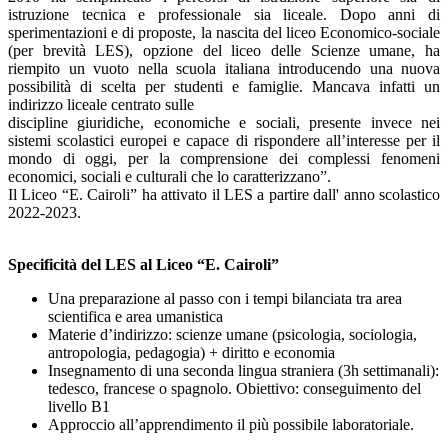
istruzione tecnica e professionale sia liceale. Dopo anni di
sperimentazioni e di proposte, la nascita del liceo Economico-sociale
(per brevità LES), opzione
del liceo delle Scienze umane, ha
riempito un vuoto nella scuola italiana introducendo una nuova
possibilità di scelta per studenti e famiglie. Mancava infatti un
indirizzo liceale centrato sulle
discipline giuridiche, economiche e sociali, presente invece nei
sistemi scolastici europei e capace
di rispondere all’interesse per il
mondo di oggi, per la comprensione dei complessi fenomeni
economici, sociali e culturali che lo caratterizzano”.
Il Liceo “E. Cairoli” ha attivato il LES a partire dall' anno scolastico
2022-2023.
Specificità del LES al Liceo “E. Cairoli”
Una preparazione al passo con i tempi bilanciata tra area
scientifica e area umanistica
Materie d’indirizzo: scienze umane (psicologia, sociologia,
antropologia, pedagogia) +
diritto e economia
Insegnamento di una seconda lingua straniera (3h settimanali):
tedesco, francese o spagnolo.
Obiettivo: conseguimento del
livello B1
Approccio all’apprendimento il più possibile laboratoriale
.