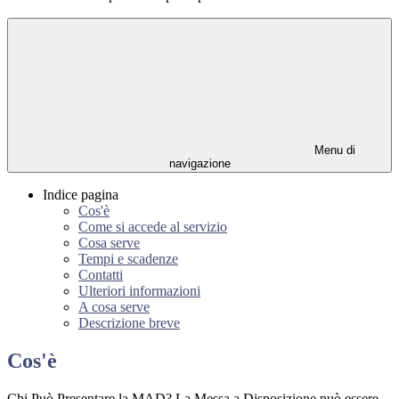
Menu di
navigazione
Indice pagina
Cos'è
Come si accede al servizio
Cosa serve
Tempi e scadenze
Contatti
Ulteriori informazioni
A cosa serve
Descrizione breve
Cos'è
Chi Può Presentare la MAD? La Messa a Disposizione può essere