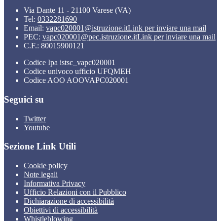
Via Dante 11 - 21100 Varese (VA)
Tel:
0332281690
Email:
vapc020001@istruzione.it
Link per inviare una mail
PEC:
vapc020001@pec.istruzione.it
Link per inviare una mail
C.F.: 80015900121
Codice Ipa istsc_vapc020001
Codice univoco ufficio UFQMEH
Codice AOO AOOVAPC020001
Seguici su
Twitter
Youtube
Sezione Link Utili
Cookie policy
Note legali
Informativa Privacy
Ufficio Relazioni con il Pubblico
Dichiarazione di accessibilità
Obiettivi di accessibilità
Whistleblowing