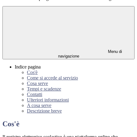
Menu di
navigazione
Indice pagina
Cos'è
Come si accede al servizio
Cosa serve
Tempi e scadenze
Contatti
Ulteriori informazioni
A cosa serve
Descrizione breve
Cos'è
Il registro elettronico scolastico è una piattaforma online che