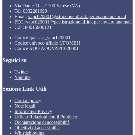
Via Dante 11 - 21100 Varese (VA)
Tel:
0332281690
Email:
vapc020001@istruzione.it
Link per inviare una mail
PEC:
vapc020001@pec.istruzione.it
Link per inviare una mail
C.F.: 80015900121
Codice Ipa istsc_vapc020001
Codice univoco ufficio UFQMEH
Codice AOO AOOVAPC020001
Seguici su
Twitter
Youtube
Sezione Link Utili
Cookie policy
Note legali
Informativa Privacy
Ufficio Relazioni con il Pubblico
Dichiarazione di accessibilità
Obiettivi di accessibilità
Whistleblowing