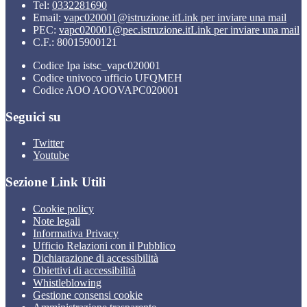
Tel:
0332281690
Email:
vapc020001@istruzione.it
Link per inviare una mail
PEC:
vapc020001@pec.istruzione.it
Link per inviare una mail
C.F.: 80015900121
Codice Ipa istsc_vapc020001
Codice univoco ufficio UFQMEH
Codice AOO AOOVAPC020001
Seguici su
Twitter
Youtube
Sezione Link Utili
Cookie policy
Note legali
Informativa Privacy
Ufficio Relazioni con il Pubblico
Dichiarazione di accessibilità
Obiettivi di accessibilità
Whistleblowing
Gestione consensi cookie