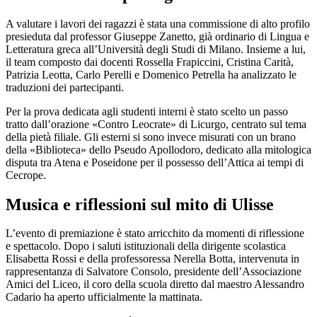
A valutare i lavori dei ragazzi è stata una commissione di alto profilo
presieduta dal professor Giuseppe Zanetto, già ordinario di Lingua e
Letteratura greca all’Università degli Studi di Milano. Insieme a lui,
il team composto dai docenti Rossella Frapiccini, Cristina Carità,
Patrizia Leotta, Carlo Perelli e Domenico Petrella ha analizzato le
traduzioni dei partecipanti.
Per la prova dedicata agli studenti interni è stato scelto un passo
tratto dall’orazione «Contro Leocrate» di Licurgo, centrato sul tema
della pietà filiale. Gli esterni si sono invece misurati con un brano
della «Biblioteca» dello Pseudo Apollodoro, dedicato alla mitologica
disputa tra Atena e Poseidone per il possesso dell’Attica ai tempi di
Cecrope.
Musica e riflessioni sul mito di Ulisse
L’evento di premiazione è stato arricchito da momenti di riflessione
e spettacolo. Dopo i saluti istituzionali della dirigente scolastica
Elisabetta Rossi e della professoressa Nerella Botta, intervenuta in
rappresentanza di Salvatore Consolo, presidente dell’Associazione
Amici del Liceo, il coro della scuola diretto dal maestro Alessandro
Cadario ha aperto ufficialmente la mattinata.