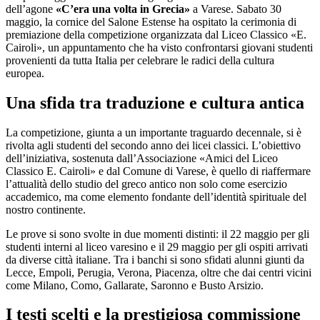
dell’agone
«C’era una volta in Grecia»
a Varese. Sabato 30
maggio, la cornice del Salone Estense ha ospitato la cerimonia di
premiazione della competizione organizzata dal Liceo Classico «E.
Cairoli», un appuntamento che ha visto confrontarsi giovani studenti
provenienti da tutta Italia per celebrare le radici della cultura
europea.
Una sfida tra traduzione e cultura antica
La competizione, giunta a un importante traguardo decennale, si è
rivolta agli studenti del secondo anno dei licei classici. L’obiettivo
dell’iniziativa, sostenuta dall’Associazione «Amici del Liceo
Classico E. Cairoli» e dal Comune di Varese, è quello di riaffermare
l’attualità dello studio del greco antico non solo come esercizio
accademico, ma come elemento fondante dell’identità spirituale del
nostro continente.
Le prove si sono svolte in due momenti distinti: il 22 maggio per gli
studenti interni al liceo varesino e il 29 maggio per gli ospiti arrivati
da diverse città italiane. Tra i banchi si sono sfidati alunni giunti da
Lecce, Empoli, Perugia, Verona, Piacenza, oltre che dai centri vicini
come Milano, Como, Gallarate, Saronno e Busto Arsizio.
I testi scelti e la prestigiosa commissione