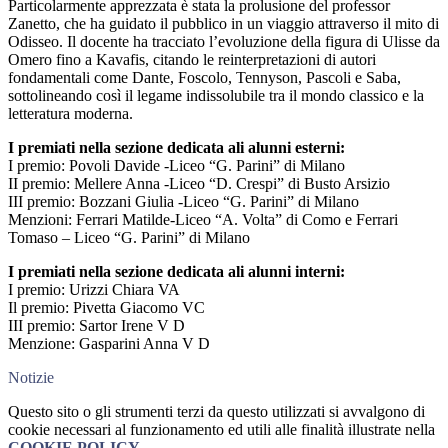
Particolarmente apprezzata è stata la prolusione del professor
Zanetto, che ha guidato il pubblico in un viaggio attraverso il mito di
Odisseo. Il docente ha tracciato l’evoluzione della figura di Ulisse da
Omero fino a Kavafis, citando le reinterpretazioni di autori
fondamentali come Dante, Foscolo, Tennyson, Pascoli e Saba,
sottolineando così il legame indissolubile tra il mondo classico e la
letteratura moderna.
I premiati nella sezione dedicata ali alunni esterni:
I premio: Povoli Davide -Liceo “G. Parini” di Milano
II premio: Mellere Anna -Liceo “D. Crespi” di Busto Arsizio
III premio: Bozzani Giulia -Liceo “G. Parini” di Milano
Menzioni: Ferrari Matilde-Liceo “A. Volta” di Como e Ferrari
Tomaso – Liceo “G. Parini” di Milano
I premiati nella sezione dedicata ali alunni interni:
I premio: Urizzi Chiara VA
Il premio: Pivetta Giacomo VC
III premio: Sartor Irene V D
Menzione: Gasparini Anna V D
Notizie
Questo sito o gli strumenti terzi da questo utilizzati si avvalgono di
cookie necessari al funzionamento ed utili alle finalità illustrate nella
COOKIE POLICY
.