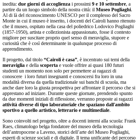
inedita:
due giorni di accoglienza
i prossimi
9 e 10 settembre
,
a
partire da
un luogo simbolo della nostra città: il
Museo Pogliaghi
.
Al di là del riconoscimento UNESCO per il complesso del Sacro
Monte in cui il museo è inserito, i docenti del Cairoli hanno ritenuto
che il museo, ospitato nella casa del poliedrico Lodovico Pogliaghi
(1857-1950), artista e collezionista appassionato, fosse il contesto
migliore per suscitare proprio quel senso di meraviglia, stupore e
curiosità che è così determinante in qualunque processo di
apprendimento.
Il progetto, dal titolo
“Cairoli è casa”
, è incentrato sui temi della
meraviglia
e della
scoperta
e vuole offrire ai quasi
180 futuri
studenti
un momento non solo per permettere ai ragazzi di
conoscere i loro futuri insegnanti e conoscersi fra loro in una
modalità diversa da quella tradizionale sui banchi di scuola, ma
anche dare loro la giusta prospettiva per affrontare il percorso che si
apprestano ad iniziare. Durante queste giornate, prendendo spunto
da due momenti iniziali di riflessione, verranno proposte ai ragazzi
attività diverse di tipo laboratoriale che spaziano dall'ambito
sportivo a quello artistico, letterario e multimediale
.
Sono coinvolti nel progetto, oltre a docenti interni alla scuola: Frank
Raes, climatologo belga fondatore del museo della tecnologia
dell’antropocene a Laveno, storici dell’arte del Museo Pogliaghi,
esperti di scienze sociali e di digitale. Il tema unificante del percorso