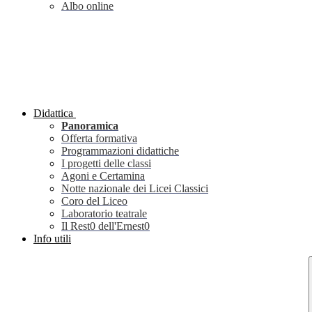
Albo online
Didattica
Panoramica
Offerta formativa
Programmazioni didattiche
I progetti delle classi
Agoni e Certamina
Notte nazionale dei Licei Classici
Coro del Liceo
Laboratorio teatrale
Il Rest0 dell'Ernest0
Info utili