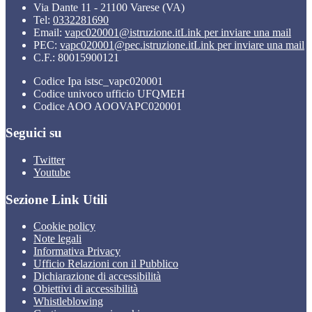
Via Dante 11 - 21100 Varese (VA)
Tel:
0332281690
Email:
vapc020001@istruzione.it
Link per inviare una mail
PEC:
vapc020001@pec.istruzione.it
Link per inviare una mail
C.F.: 80015900121
Codice Ipa istsc_vapc020001
Codice univoco ufficio UFQMEH
Codice AOO AOOVAPC020001
Seguici su
Twitter
Youtube
Sezione Link Utili
Cookie policy
Note legali
Informativa Privacy
Ufficio Relazioni con il Pubblico
Dichiarazione di accessibilità
Obiettivi di accessibilità
Whistleblowing