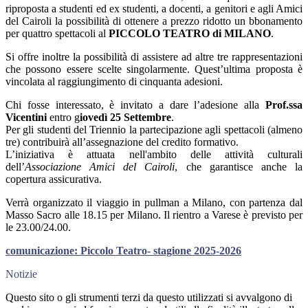
riproposta a studenti ed ex studenti, a docenti, a genitori e agli Amici
del Cairoli la possibilità di ottenere a prezzo ridotto un bbonamento
per quattro spettacoli al
PICCOLO TEATRO di MILANO
.
Si offre inoltre la possibilità di assistere ad altre tre rappresentazioni
che possono essere scelte singolarmente. Quest’ultima proposta è
vincolata al raggiungimento di cinquanta adesioni.
Chi fosse interessato, è invitato a dare l’adesione alla
Prof.ssa
Vicentini
entro g
iovedì 25 Settembre
.
Per gli studenti del Triennio la partecipazione agli spettacoli (almeno
tre) contribuirà all’assegnazione del credito formativo.
L’iniziativa è attuata nell'ambito delle attività culturali
dell’
Associazione Amici del Cairoli
, che garantisce anche la
copertura assicurativa.
Verrà organizzato il viaggio in pullman a Milano, con partenza dal
Masso Sacro alle 18.15 per Milano. Il rientro a Varese è previsto per
le 23.00/24.00.
comunicazione: Piccolo Teatro- stagione 2025-2026
Notizie
Questo sito o gli strumenti terzi da questo utilizzati si avvalgono di