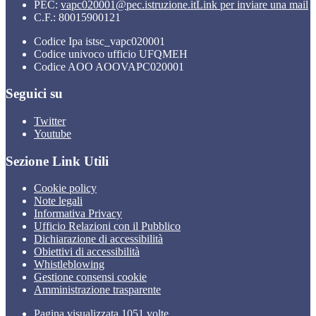
PEC:
vapc020001@pec.istruzione.it
Link per inviare una mail
C.F.: 80015900121
Codice Ipa istsc_vapc020001
Codice univoco ufficio UFQMEH
Codice AOO AOOVAPC020001
Seguici su
Twitter
Youtube
Sezione Link Utili
Cookie policy
Note legali
Informativa Privacy
Ufficio Relazioni con il Pubblico
Dichiarazione di accessibilità
Obiettivi di accessibilità
Whistleblowing
Gestione consensi cookie
Amministrazione trasparente
Pagina visualizzata
1051
volte