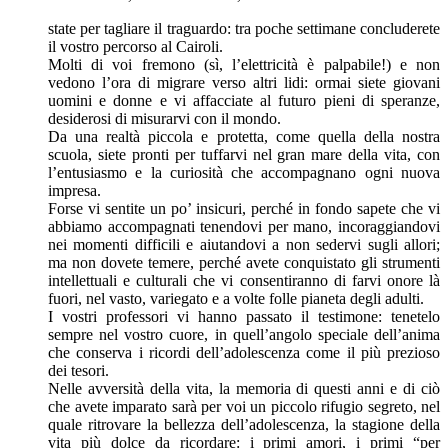
state per tagliare il traguardo: tra poche settimane concluderete
il vostro percorso al Cairoli.
Molti di voi fremono (sì, l’elettricità è palpabile!) e non
vedono l’ora di migrare verso altri lidi: ormai siete giovani
uomini e donne e vi affacciate al futuro pieni di speranze,
desiderosi di misurarvi con il mondo.
Da una realtà piccola e protetta, come quella della nostra
scuola, siete pronti per tuffarvi nel gran mare della vita, con
l’entusiasmo e la curiosità che accompagnano ogni nuova
impresa.
Forse vi sentite un po’ insicuri, perché in fondo sapete che vi
abbiamo accompagnati tenendovi per mano, incoraggiandovi
nei momenti difficili e aiutandovi a non sedervi sugli allori;
ma non dovete temere, perché avete conquistato gli strumenti
intellettuali e culturali che vi consentiranno di farvi onore là
fuori, nel vasto, variegato e a volte folle pianeta degli adulti.
I vostri professori vi hanno passato il testimone: tenetelo
sempre nel vostro cuore, in quell’angolo speciale dell’anima
che conserva i ricordi dell’adolescenza come il più prezioso
dei tesori.
Nelle avversità della vita, la memoria di questi anni e di ciò
che avete imparato sarà per voi un piccolo rifugio segreto, nel
quale ritrovare la bellezza dell’adolescenza, la stagione della
vita più dolce da ricordare: i primi amori, i primi “per