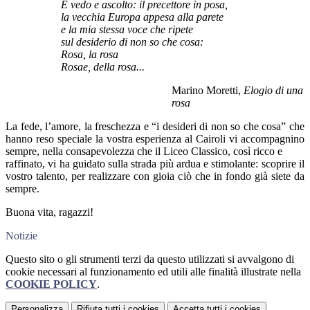
E vedo e ascolto: il precettore in posa,
la vecchia Europa appesa alla parete
e la mia stessa voce che ripete
sul desiderio di non so che cosa:
Rosa, la rosa
Rosae, della rosa...
Marino Moretti,
Elogio di una
rosa
La fede, l’amore, la freschezza e “i desideri di non so che cosa” che
hanno reso speciale la vostra esperienza al Cairoli vi accompagnino
sempre, nella consapevolezza che il Liceo Classico, così ricco e
raffinato, vi ha guidato sulla strada più ardua e stimolante: scoprire il
vostro talento, per realizzare con gioia ciò che in fondo già siete da
sempre.
Buona vita, ragazzi!
Notizie
Questo sito o gli strumenti terzi da questo utilizzati si avvalgono di
cookie necessari al funzionamento ed utili alle finalità illustrate nella
COOKIE POLICY
.
Personalizza
Rifiuta tutti
i cookies
Accetta tutti
i cookies