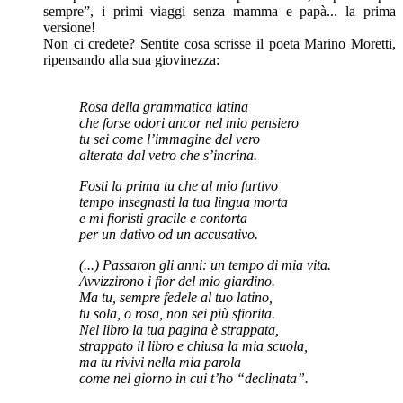
sempre”, i primi viaggi senza mamma e papà... la prima
versione!
Non ci credete? Sentite cosa scrisse il poeta Marino Moretti,
ripensando alla sua giovinezza:
Rosa della grammatica latina
che forse odori ancor nel mio pensiero
tu sei come l’immagine del vero
alterata dal vetro che s’incrina.
Fosti la prima tu che al mio furtivo
tempo insegnasti la tua lingua morta
e mi fioristi gracile e contorta
per un dativo od un accusativo.
(...) Passaron gli anni: un tempo di mia vita.
Avvizzirono i fior del mio giardino.
Ma tu, sempre fedele al tuo latino,
tu sola, o rosa, non sei più sfiorita.
Nel libro la tua pagina è strappata,
strappato il libro e chiusa la mia scuola,
ma tu rivivi nella mia parola
come nel giorno in cui t’ho “declinata”.