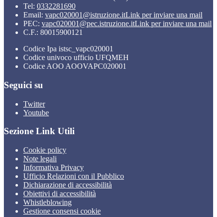
Tel:
0332281690
Email:
vapc020001@istruzione.it
Link per inviare una mail
PEC:
vapc020001@pec.istruzione.it
Link per inviare una mail
C.F.: 80015900121
Codice Ipa istsc_vapc020001
Codice univoco ufficio UFQMEH
Codice AOO AOOVAPC020001
Seguici su
Twitter
Youtube
Sezione Link Utili
Cookie policy
Note legali
Informativa Privacy
Ufficio Relazioni con il Pubblico
Dichiarazione di accessibilità
Obiettivi di accessibilità
Whistleblowing
Gestione consensi cookie