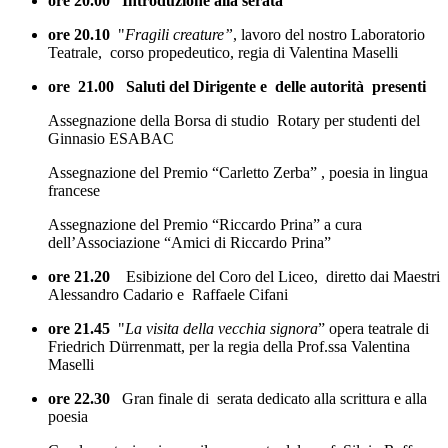
ore 20.00 Introduzione alla serata
ore 20.10
"
Fragili creature”
, lavoro del nostro Laboratorio
Teatrale, corso propedeutico, regia di Valentina Maselli
ore 21.00 Saluti del Dirigente e delle autorità presenti
Assegnazione della Borsa di studio Rotary per studenti del
Ginnasio ESABAC
Assegnazione del Premio “Carletto Zerba” , poesia in lingua
francese
Assegnazione del Premio “Riccardo Prina” a cura
dell’Associazione “Amici di Riccardo Prina”
ore 21
.20
Esibizione del Coro del Liceo
,
diretto dai Maestri
Alessandro Cadario e Raffaele Cifani
ore 21.45
"
La visita della vecchia signora
”
opera teatrale di
Friedrich Dürrenmatt, per la regia della Prof.ssa Valentina
Maselli
ore 22.30
Gran finale di serata dedicato alla scrittura e alla
poesia