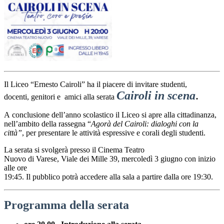
Il Liceo “Ernesto Cairoli” ha il piacere di
invitare
studenti,
Cairoli in scena
.
docenti,
genitori e amici alla serata
A
conclusione
dell’anno scolastico il Liceo si apre alla cittadinanza,
nell’ambito della rassegna “
Agorà del Cairoli: dialoghi con la
città”
, per presentare le attività espressive e corali degli studenti.
La serata si svolgerà presso il Cinema Teatro
Nuovo
di
Varese,
Viale
dei
Mille
39,
mercoledì 3 giugno
con
inizio
alle ore
19:45.
Il
pubblico
potrà
accedere
alla
sala
a
partire
dalla
ore
19:30.
Programma della serata