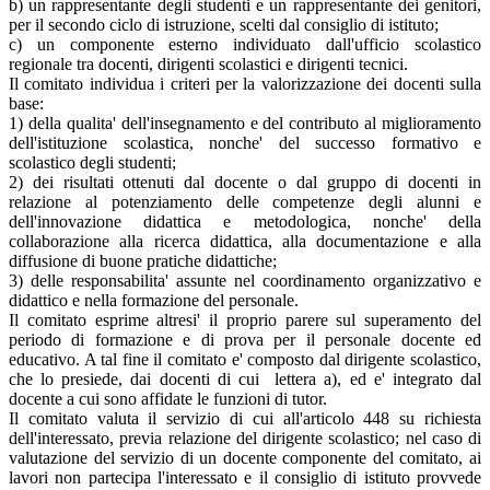
b) un rappresentante degli studenti e un rappresentante dei genitori,
per il secondo ciclo di istruzione, scelti dal consiglio di istituto;
c) un componente esterno individuato dall'ufficio scolastico
regionale tra docenti, dirigenti scolastici e dirigenti tecnici.
Il comitato individua i criteri per la valorizzazione dei docenti sulla
base:
1) della qualita' dell'insegnamento e del contributo al miglioramento
dell'istituzione scolastica, nonche' del successo formativo e
scolastico degli studenti;
2) dei risultati ottenuti dal docente o dal gruppo di docenti in
relazione al potenziamento delle competenze degli alunni e
dell'innovazione didattica e metodologica, nonche' della
collaborazione alla ricerca didattica, alla documentazione e alla
diffusione di buone pratiche didattiche;
3) delle responsabilita' assunte nel coordinamento organizzativo e
didattico e nella formazione del personale.
Il comitato esprime altresi' il proprio parere sul superamento del
periodo di formazione e di prova per il personale docente ed
educativo. A tal fine il comitato e' composto dal dirigente scolastico,
che lo presiede, dai docenti di cui lettera a), ed e' integrato dal
docente a cui sono affidate le funzioni di tutor.
Il comitato valuta il servizio di cui all'articolo 448 su richiesta
dell'interessato, previa relazione del dirigente scolastico; nel caso di
valutazione del servizio di un docente componente del comitato, ai
lavori non partecipa l'interessato e il consiglio di istituto provvede