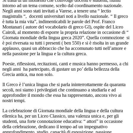
Si tratta di un momento che coinvolge docenti e studenti, riuniti
intorno ad un tema comune, scelto dal coordinamento nazionale.
Negli anni sono stati invitati a Varese, a tenere una “ lectio
magistralis “, docenti universitari noti a livello nazionale. “ Il greco
è tutta la mia vita”, indimenticabili le parole del Prof. Franco
Montanari ( autore del vocabolario di greco GI), ospite del Liceo
Cairoli, al momento di esporre la propria relazione in occasione di “
Giornata mondiale della lingua greca 2020”. Quella commozione si
è poi riversata su tutti i presenti ( ben 550) e si è risolta in un grande
applauso, quasi un abbraccio che ha accomunato tutti nell’amore e
nella passione per la lingua e la cultura greca.
Poesie, riflessioni, recitazioni, canti e musica hanno permesso, a chi
negli anni ha partecipato, di gustare un po’ della bellezza della
Grecia antica, ma non solo.
Il Greco è l’unica lingua che si parla ininterrottamente da quaranta
secoli, noi siamo i privilegiati che continuano a studiarla e ad
approfondire il mondo che essa ha rappresentato, ancora vivo ai
nostri tempi.
La celebrazione di Giornata mondiale della lingua e della cultura
ellenica ha, per un Liceo Classico, una valenza unica e, per gli
studenti, una forte connotazione educativa: “ attori” in occasione
della celebrazione, dedicano il tempo ad un impegnativo
approfondimento, studio, capacità di esposizione, passione,