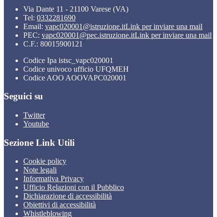
Via Dante 11 - 21100 Varese (VA)
Tel:
0332281690
Email:
vapc020001@istruzione.it
Link per inviare una mail
PEC:
vapc020001@pec.istruzione.it
Link per inviare una mail
C.F.: 80015900121
Codice Ipa istsc_vapc020001
Codice univoco ufficio UFQMEH
Codice AOO AOOVAPC020001
Seguici su
Twitter
Youtube
Sezione Link Utili
Cookie policy
Note legali
Informativa Privacy
Ufficio Relazioni con il Pubblico
Dichiarazione di accessibilità
Obiettivi di accessibilità
Whistleblowing