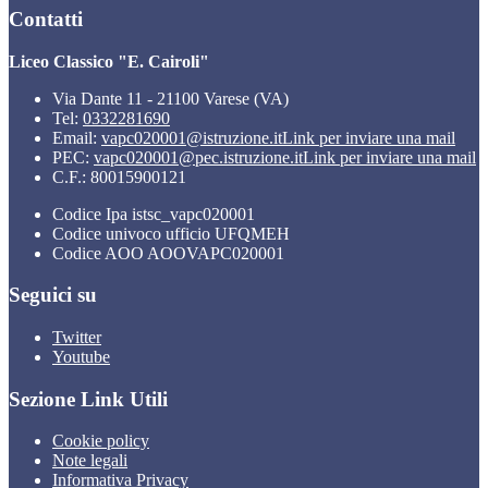
Contatti
Liceo Classico "E. Cairoli"
Via Dante 11 - 21100 Varese (VA)
Tel:
0332281690
Email:
vapc020001@istruzione.it
Link per inviare una mail
PEC:
vapc020001@pec.istruzione.it
Link per inviare una mail
C.F.: 80015900121
Codice Ipa istsc_vapc020001
Codice univoco ufficio UFQMEH
Codice AOO AOOVAPC020001
Seguici su
Twitter
Youtube
Sezione Link Utili
Cookie policy
Note legali
Informativa Privacy