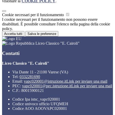
visionare la
COOKIE POLICY
.
Cookie necessari per il funzionamento
I cookie necessari per il funzionamento non possono essere
disabilitati. È possibile consultare l'elenco nella pagina della cookie
policy.
Accetta tutti
Salva le preferenze
Liceo Classico "E. Cairoli"
Contatti
Liceo Classico "E. Cairoli"
Via Dante 11 - 21100 Varese (VA)
Tel:
0332281690
Email:
vapc020001@istruzione.it
Link per inviare una mail
PEC:
vapc020001@pec.istruzione.it
Link per inviare una mail
C.F.: 80015900121
Codice Ipa istsc_vapc020001
Codice univoco ufficio UFQMEH
Codice AOO AOOVAPC020001