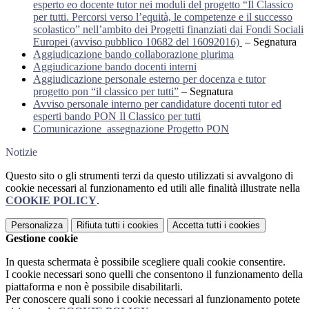
esperto eo docente tutor nei moduli del progetto “Il Classico
per tutti. Percorsi verso l’equità, le competenze e il successo
scolastico” nell’ambito dei Progetti finanziati dai Fondi Sociali
Europei (avviso pubblico 10682 del 16092016)
– Segnatura
Aggiudicazione bando collaborazione plurima
Aggiudicazione bando docenti interni
Aggiudicazione personale esterno per docenza e tutor
progetto pon “il classico per tutti”
– Segnatura
Avviso personale interno per candidature docenti tutor ed
esperti bando PON Il Classico per tutti
Comunicazione assegnazione Progetto PON
Notizie
Questo sito o gli strumenti terzi da questo utilizzati si avvalgono di
cookie necessari al funzionamento ed utili alle finalità illustrate nella
COOKIE POLICY
.
Personalizza
Rifiuta tutti
i cookies
Accetta tutti
i cookies
Gestione cookie
In questa schermata è possibile scegliere quali cookie consentire.
I cookie necessari sono quelli che consentono il funzionamento della
piattaforma e non è possibile disabilitarli.
Per conoscere quali sono i cookie necessari al funzionamento potete