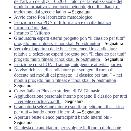
dell’art. 25 del dlgs. 1652001 tutor per la realizzazione del
modulo formativo laboratorio metodologico di italiano, di
traduzione dal greco e latino
– Segnatura
Avvio corso Pon laboratorio metodologico
Iscrizioni corso PON di Informatica e di cittadinanza
Incarico Partegiani
Incarico D’Alfonso
Graduatoria esperti esterni progetto pon “il classico per tutti”
progetto multi-fitness tchoukball & badminton
– Segnatura
Verbale di apertura delle buste contenenti le candidature
relative a selezione esperti progetto pon “Il classico per tutti”
progetto multi-fitness tchoukball & badminton
– Segnatura
Iscrizione corsi PON Training autogeno e attività sportive
Avviso richiesta di candidature per svolgere il ruolo di
docente nei moduli del progetto “il classico per tutti.” – nei
moduli progetto multi-fitness e tchoukball & badminton
–
Segnatura
Corso Italiano Plus per studenti di IV Ginnasio
Aggiudicazione personale interno progetto Il classico per tutti
– verbale conclusivo.pdf
– Segnatura
Graduatoria selezione tutor e esperti progetto pon il classico
per tutti – bando docenti interni-bis
– Segnatura
Apertura buste elenco partecipanti bando interni bis
–
Segnatura
Richiesta di candidature per svolgere il di ruolo di docente