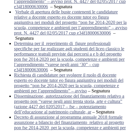
l’apprendimento” – avviso prot. N. 4427 del 02/05/2017 cup
e34f18000630006
–
Segnatura
Verbale di apertura delle buste contenenti le candidature
relative a docente esperto eo docente tutor eo figura
aggiuntiva nei moduli del progetto “pon fse 2014-2020 per la
scuola, competenze e ambienti per l’apprendimento” – avviso
prot. N. 4427 del 02/05/2017 cup e34f18000630006
–
Segnatura
Determina per il reperimento di figure professionali
specifiche per far realizzare agli studenti del liceo classico le
performance teatrali previste dai percorsi a e b del progetto
pon fse 2014-2020 per la scuola, competenze e ambienti per
l’apprendimento “varese negli anni ‘30” – cup
e34f18000630006
–
Segnatura
Richiesta di candidature per svolgere il ruolo di docente
esperto eo docente tutor eo figura aggiuntiva nei moduli del
progetto “pon fse 2014-2020 per la scuola, competenze e
ambienti per l’apprendimento” – avviso
–
Segnatura
Disseminazione, autorizzazione del finanziamento relativo a
progetto pon “varese negli anni trenta storia, arte e cultura”
(azione 4427 del 02052017 – fse – potenziamento
dell’educazione al patrimonio culturale, ar
–
Segnatura
Decreto di assunzione al programma annuale 2018 formale
assunzione a bilancio del finanziamento relativo al progetto
pon fse 2014-2020 per la scuola, competenze e ambienti per