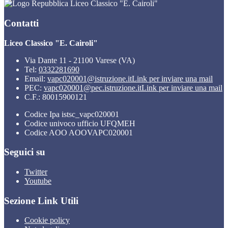
Liceo Classico "E. Cairoli"
Contatti
Liceo Classico "E. Cairoli"
Via Dante 11 - 21100 Varese (VA)
Tel:
0332281690
Email:
vapc020001@istruzione.it
Link per inviare una mail
PEC:
vapc020001@pec.istruzione.it
Link per inviare una mail
C.F.: 80015900121
Codice Ipa istsc_vapc020001
Codice univoco ufficio UFQMEH
Codice AOO AOOVAPC020001
Seguici su
Twitter
Youtube
Sezione Link Utili
Cookie policy