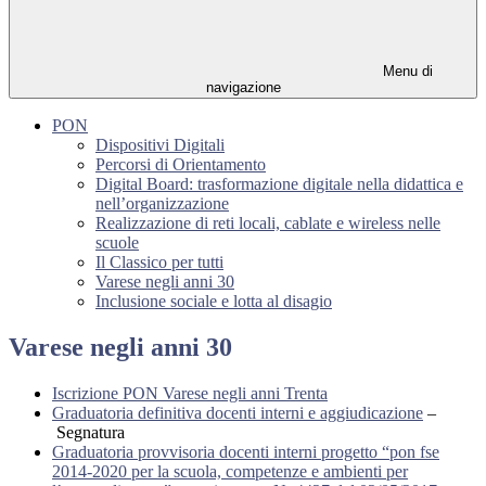
Menu di
navigazione
PON
Dispositivi Digitali
Percorsi di Orientamento
Digital Board: trasformazione digitale nella didattica e
nell’organizzazione
Realizzazione di reti locali, cablate e wireless nelle
scuole
Il Classico per tutti
Varese negli anni 30
Inclusione sociale e lotta al disagio
Varese negli anni 30
Iscrizione PON Varese negli anni Trenta
Graduatoria definitiva docenti interni e aggiudicazione
–
Segnatura
Graduatoria provvisoria docenti interni progetto “pon fse
2014-2020 per la scuola, competenze e ambienti per