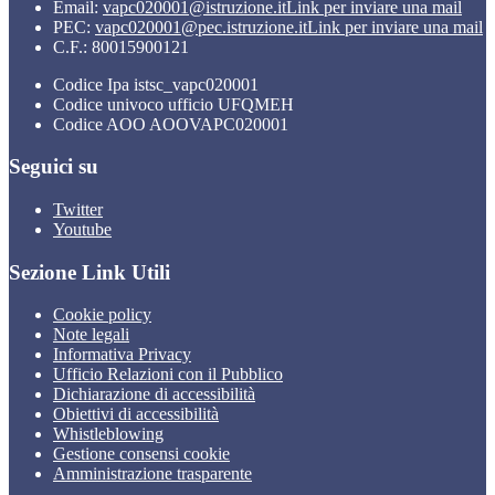
Email:
vapc020001@istruzione.it
Link per inviare una mail
PEC:
vapc020001@pec.istruzione.it
Link per inviare una mail
C.F.: 80015900121
Codice Ipa istsc_vapc020001
Codice univoco ufficio UFQMEH
Codice AOO AOOVAPC020001
Seguici su
Twitter
Youtube
Sezione Link Utili
Cookie policy
Note legali
Informativa Privacy
Ufficio Relazioni con il Pubblico
Dichiarazione di accessibilità
Obiettivi di accessibilità
Whistleblowing
Gestione consensi cookie
Amministrazione trasparente