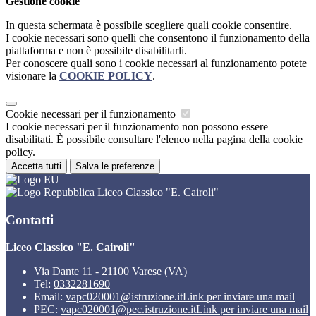
Gestione cookie
In questa schermata è possibile scegliere quali cookie consentire.
I cookie necessari sono quelli che consentono il funzionamento della
piattaforma e non è possibile disabilitarli.
Per conoscere quali sono i cookie necessari al funzionamento potete
visionare la
COOKIE POLICY
.
Cookie necessari per il funzionamento
I cookie necessari per il funzionamento non possono essere
disabilitati. È possibile consultare l'elenco nella pagina della cookie
policy.
Accetta tutti
Salva le preferenze
Liceo Classico "E. Cairoli"
Contatti
Liceo Classico "E. Cairoli"
Via Dante 11 - 21100 Varese (VA)
Tel:
0332281690
Email:
vapc020001@istruzione.it
Link per inviare una mail
PEC:
vapc020001@pec.istruzione.it
Link per inviare una mail