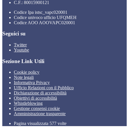
C.F.: 80015900121
Codice Ipa istsc_vapc020001
Codice univoco ufficio UFQMEH
Codice AOO AOOVAPC020001
Seguici su
Twitter
Youtube
Sezione Link Utili
Cookie policy
Note legali
Informativa Privacy
Ufficio Relazioni con il Pubblico
Dichiarazione di accessibilità
Obiettivi di accessibilità
Whistleblowing
Gestione consensi cookie
Amministrazione trasparente
Pagina visualizzata
577
volte