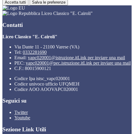
Accetta tutti
Salva le preferenze
Liceo Classico "E. Cairoli"
Contatti
Liceo Classico "E. Cairoli"
Via Dante 11 - 21100 Varese (VA)
Tel:
0332281690
Email:
vapc020001@istruzione.it
Link per inviare una mail
PEC:
vapc020001@pec.istruzione.it
Link per inviare una mail
C.F.: 80015900121
Codice Ipa istsc_vapc020001
Codice univoco ufficio UFQMEH
Codice AOO AOOVAPC020001
Seguici su
Twitter
Youtube
Sezione Link Utili