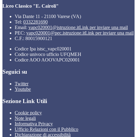
Liceo Classico "E. Cairoli"
Via Dante 11 - 21100 Varese (VA)
Tel:
0332281690
Email:
vapc020001@istruzione.it
Link per inviare una mail
PEC:
vapc020001@pec.istruzione.it
Link per inviare una mail
C.F.: 80015900121
Codice Ipa istsc_vapc020001
Codice univoco ufficio UFQMEH
Codice AOO AOOVAPC020001
Seguici su
Twitter
Youtube
Sezione Link Utili
Cookie policy
Note legali
Informativa Privacy
Ufficio Relazioni con il Pubblico
Dichiarazione di accessibilità