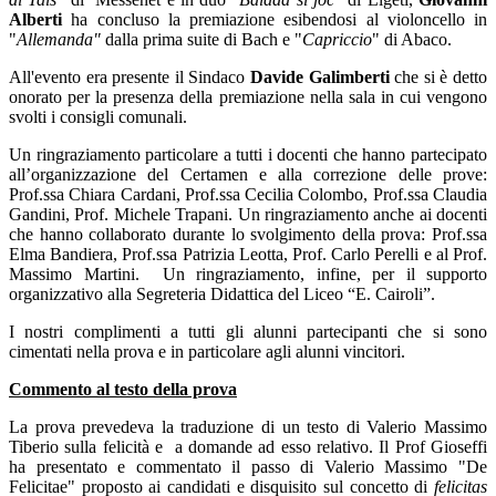
Alberti
ha concluso la premiazione esibendosi al violoncello in
"
Allemanda"
dalla prima suite di Bach e "
Capriccio
" di Abaco.
All'evento era presente il Sindaco
Davide Galimberti
che si è detto
onorato per la presenza della premiazione nella sala in cui vengono
svolti i consigli comunali.
Un ringraziamento particolare a tutti i docenti che hanno partecipato
all’organizzazione del Certamen e alla correzione delle prove:
Prof.ssa Chiara Cardani, Prof.ssa Cecilia Colombo, Prof.ssa Claudia
Gandini, Prof. Michele Trapani. Un ringraziamento anche ai docenti
che hanno collaborato durante lo svolgimento della prova: Prof.ssa
Elma Bandiera, Prof.ssa Patrizia Leotta, Prof. Carlo Perelli e al Prof.
Massimo Martini. Un ringraziamento, infine, per il supporto
organizzativo alla Segreteria Didattica del Liceo “E. Cairoli”.
I nostri complimenti a tutti gli alunni partecipanti che si sono
cimentati nella prova e in particolare agli alunni vincitori.
Commento al testo della prova
La prova prevedeva la traduzione di un testo di Valerio Massimo
Tiberio sulla felicità e a domande ad esso relativo. Il Prof Gioseffi
ha presentato e commentato il passo di Valerio Massimo "De
Felicitae" proposto ai candidati e disquisito sul concetto di
felicitas