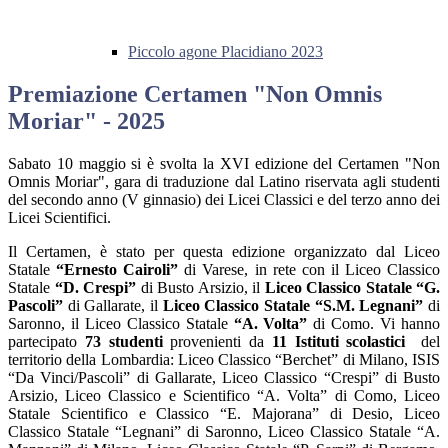
Piccolo agone Placidiano 2023
Premiazione Certamen "Non Omnis
Moriar" - 2025
Sabato 10 maggio si è svolta la XVI edizione del Certamen "Non
Omnis Moriar", gara di traduzione dal Latino riservata agli studenti
del secondo anno (V ginnasio) dei Licei Classici e del terzo anno dei
Licei Scientifici.
Il Certamen, è stato per questa edizione organizzato dal
Liceo
Statale
“Ernesto Cairoli”
di Varese,
in rete con il Liceo Classico
Statale
“D. Crespi”
di Busto Arsizio, il
Liceo Classico Statale “G.
Pascoli”
di Gallarate, il
Liceo Classico Statale “S.M. Legnani”
di
Saronno, il Liceo Classico Statale
“A. Volta”
di Como. Vi hanno
partecipato
73 studenti
provenienti da
11 Istituti scolastici
del
territorio della Lombardia: Liceo Classico “Berchet” di Milano, ISIS
“Da Vinci/Pascoli” di Gallarate, Liceo Classico “Crespi” di Busto
Arsizio, Liceo Classico e Scientifico “A. Volta” di Como, Liceo
Statale Scientifico e Classico “E. Majorana” di Desio, Liceo
Classico Statale “Legnani” di Saronno, Liceo Classico Statale “A.