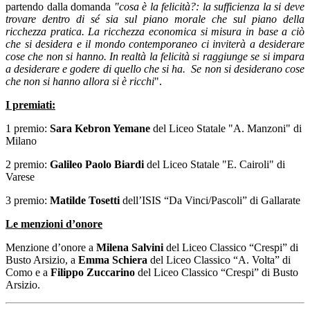
partendo dalla domanda
"cosa è la felicità?: la sufficienza la si deve
trovare dentro di sé sia sul piano morale che sul piano della
ricchezza pratica. La ricchezza economica si misura in base a ciò
che si desidera e il mondo contemporaneo ci inviterà a desiderare
cose che non si hanno. In realtà la felicità si raggiunge se si impara
a desiderare e godere di quello che si ha. Se non si desiderano cose
che non si hanno allora si è ricchi
".
I premiati:
1 premio:
Sara Kebron Yemane
del Liceo Statale "A. Manzoni" di
Milano
2 premio:
Galileo Paolo Biardi
del Liceo Statale "E. Cairoli" di
Varese
3 premio:
Matilde Tosetti
dell’ISIS “Da Vinci/Pascoli” di Gallarate
Le menzioni d’onore
Menzione d’onore a
Milena Salvini
del Liceo Classico “Crespi” di
Busto Arsizio, a
Emma Schiera
del Liceo Classico “A. Volta” di
Como e a
Filippo Zuccarino
del Liceo Classico “Crespi” di Busto
Arsizio.