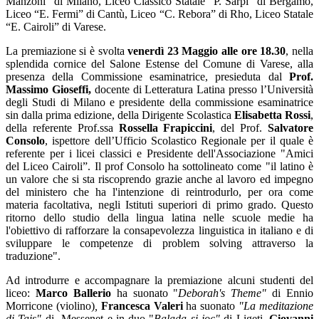
Manzoni” di Milano, Liceo Classico Statale “P. Sarpi” di Bergamo,
Liceo “E. Fermi” di Cantù, Liceo “C. Rebora” di Rho, Liceo Statale
“E. Cairoli” di Varese.
La premiazione si è svolta
venerdì 23 Maggio alle ore 18.30
, nella
splendida cornice del Salone Estense del Comune di Varese, alla
presenza della Commissione esaminatrice, presieduta dal
Prof.
Massimo Gioseffi,
docente di Letteratura Latina presso l’Università
degli Studi di Milano
e presidente della commissione esaminatrice
sin dalla prima edizione, della Dirigente Scolastica
Elisabetta Rossi
,
della referente Prof.ssa
Rossella Frapiccini
, del Prof.
Salvatore
Consolo
, ispettore dell’Ufficio Scolastico Regionale per il quale è
referente per i licei classici e Presidente dell'Associazione "Amici
del Liceo Cairoli”. Il prof Consolo ha sottolineato come "il latino è
un valore che si sta riscoprendo grazie anche al lavoro ed impegno
del ministero che ha l'intenzione di reintrodurlo, per ora come
materia facoltativa, negli Istituti superiori di primo grado. Questo
ritorno dello studio della lingua latina nelle scuole medie ha
l'obiettivo di rafforzare la consapevolezza linguistica in italiano e di
sviluppare le competenze di problem solving attraverso la
traduzione".
Ad introdurre e accompagnare la premiazione alcuni studenti del
liceo:
Marco Ballerio
ha suonato "
Deborah's Theme"
di Ennio
Morricone (violino)
,
Francesca Valeri
ha suonato
"La meditazione
di Tais"
di Messenet e in duo "
Balada si joc"
di
Ligeti,
Giovanni