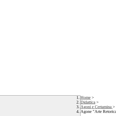
Home
>
Didattica
>
Agoni e Certamina
>
Agone "Arte Retoric