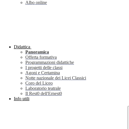
Albo online
Didattica
Panoramica
Offerta formativa
Programmazioni didattiche
I progetti delle classi
Agoni e Certamina
Notte nazionale dei Licei Classici
Coro del Liceo
Laboratorio teatrale
Il Rest0 dell'Ernest0
Info utili