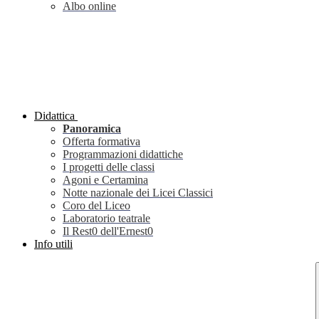
Albo online
Didattica
Panoramica
Offerta formativa
Programmazioni didattiche
I progetti delle classi
Agoni e Certamina
Notte nazionale dei Licei Classici
Coro del Liceo
Laboratorio teatrale
Il Rest0 dell'Ernest0
Info utili