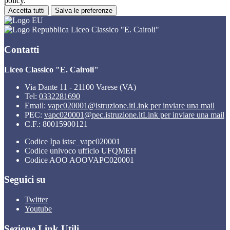
policy.
Accetta tutti
Salva le preferenze
Liceo Classico "E. Cairoli"
Contatti
Liceo Classico "E. Cairoli"
Via Dante 11 - 21100 Varese (VA)
Tel:
0332281690
Email:
vapc020001@istruzione.it
Link per inviare una mail
PEC:
vapc020001@pec.istruzione.it
Link per inviare una mail
C.F.: 80015900121
Codice Ipa istsc_vapc020001
Codice univoco ufficio UFQMEH
Codice AOO AOOVAPC020001
Seguici su
Twitter
Youtube
Sezione Link Utili