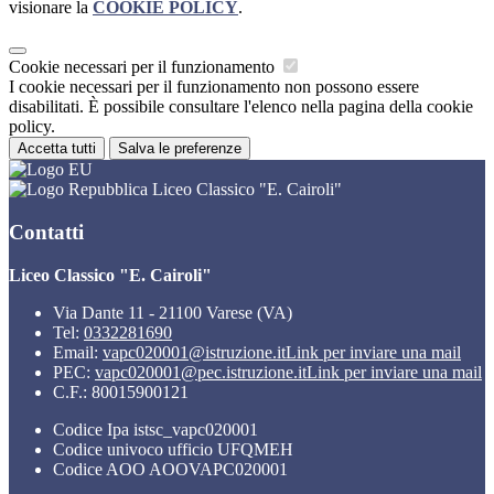
visionare la
COOKIE POLICY
.
Cookie necessari per il funzionamento
I cookie necessari per il funzionamento non possono essere
disabilitati. È possibile consultare l'elenco nella pagina della cookie
policy.
Accetta tutti
Salva le preferenze
Liceo Classico "E. Cairoli"
Contatti
Liceo Classico "E. Cairoli"
Via Dante 11 - 21100 Varese (VA)
Tel:
0332281690
Email:
vapc020001@istruzione.it
Link per inviare una mail
PEC:
vapc020001@pec.istruzione.it
Link per inviare una mail
C.F.: 80015900121
Codice Ipa istsc_vapc020001
Codice univoco ufficio UFQMEH
Codice AOO AOOVAPC020001