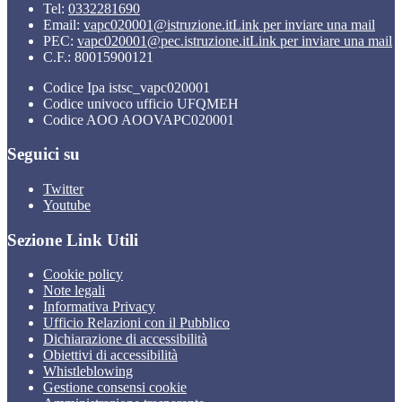
Tel:
0332281690
Email:
vapc020001@istruzione.it
Link per inviare una mail
PEC:
vapc020001@pec.istruzione.it
Link per inviare una mail
C.F.: 80015900121
Codice Ipa istsc_vapc020001
Codice univoco ufficio UFQMEH
Codice AOO AOOVAPC020001
Seguici su
Twitter
Youtube
Sezione Link Utili
Cookie policy
Note legali
Informativa Privacy
Ufficio Relazioni con il Pubblico
Dichiarazione di accessibilità
Obiettivi di accessibilità
Whistleblowing
Gestione consensi cookie