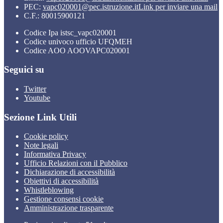
PEC:
vapc020001@pec.istruzione.it
Link per inviare una mail
C.F.: 80015900121
Codice Ipa istsc_vapc020001
Codice univoco ufficio UFQMEH
Codice AOO AOOVAPC020001
Seguici su
Twitter
Youtube
Sezione Link Utili
Cookie policy
Note legali
Informativa Privacy
Ufficio Relazioni con il Pubblico
Dichiarazione di accessibilità
Obiettivi di accessibilità
Whistleblowing
Gestione consensi cookie
Amministrazione trasparente