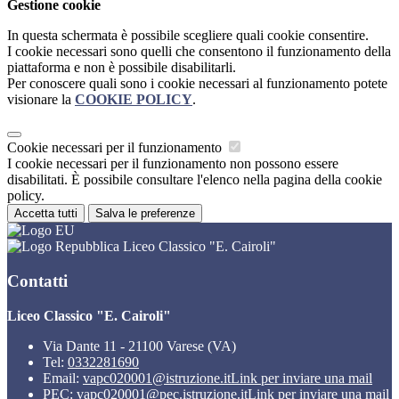
Gestione cookie
In questa schermata è possibile scegliere quali cookie consentire.
I cookie necessari sono quelli che consentono il funzionamento della
piattaforma e non è possibile disabilitarli.
Per conoscere quali sono i cookie necessari al funzionamento potete
visionare la
COOKIE POLICY
.
Cookie necessari per il funzionamento
I cookie necessari per il funzionamento non possono essere
disabilitati. È possibile consultare l'elenco nella pagina della cookie
policy.
Accetta tutti
Salva le preferenze
Liceo Classico "E. Cairoli"
Contatti
Liceo Classico "E. Cairoli"
Via Dante 11 - 21100 Varese (VA)
Tel:
0332281690
Email:
vapc020001@istruzione.it
Link per inviare una mail
PEC:
vapc020001@pec.istruzione.it
Link per inviare una mail