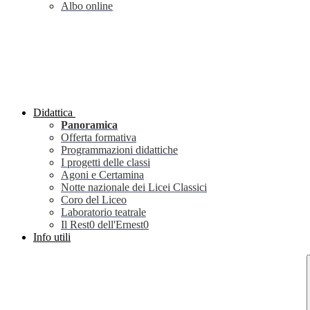
Albo online
Didattica
Panoramica
Offerta formativa
Programmazioni didattiche
I progetti delle classi
Agoni e Certamina
Notte nazionale dei Licei Classici
Coro del Liceo
Laboratorio teatrale
Il Rest0 dell'Ernest0
Info utili