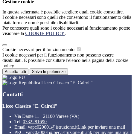
Gestione cookie
In questa schermata è possibile scegliere quali cookie consentire.
I cookie necessari sono quelli che consentono il funzionamento della
piattaforma e non è possibile disabilitarli.
Per conoscere quali sono i cookie necessari al funzionamento potete
visionare la
COOKIE POLICY
.
Cookie necessari per il funzionamento
I cookie necessari per il funzionamento non possono essere
disabilitati. È possibile consultare l'elenco nella pagina della cookie
policy.
Accetta tutti
Salva le preferenze
Liceo Classico "E. Cairoli"
Contatti
Liceo Classico "E. Cairoli"
Via Dante 11 - 21100 Varese (VA)
Tel:
0332281690
Email:
vapc020001@istruzione.it
Link per inviare una mail
PEC:
vapc020001@pec.istruzione.it
Link per inviare una mail