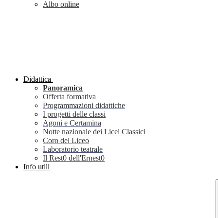
Albo online
Didattica
Panoramica
Offerta formativa
Programmazioni didattiche
I progetti delle classi
Agoni e Certamina
Notte nazionale dei Licei Classici
Coro del Liceo
Laboratorio teatrale
Il Rest0 dell'Ernest0
Info utili