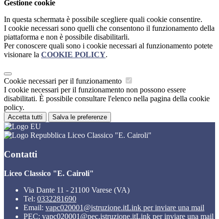
Gestione cookie
In questa schermata è possibile scegliere quali cookie consentire.
I cookie necessari sono quelli che consentono il funzionamento della
piattaforma e non è possibile disabilitarli.
Per conoscere quali sono i cookie necessari al funzionamento potete
visionare la
COOKIE POLICY
.
Cookie necessari per il funzionamento
I cookie necessari per il funzionamento non possono essere
disabilitati. È possibile consultare l'elenco nella pagina della cookie
policy.
Accetta tutti
Salva le preferenze
Liceo Classico "E. Cairoli"
Contatti
Liceo Classico "E. Cairoli"
Via Dante 11 - 21100 Varese (VA)
Tel:
0332281690
Email:
vapc020001@istruzione.it
Link per inviare una mail
PEC:
vapc020001@pec.istruzione.it
Link per inviare una mail